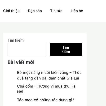
Giới thiệu
Đặc sản
Tin tức
Liên hệ
Tìm kiếm
Tìm
kiếm
Bài viết mới
Bò một nắng muối kiến vàng – Thức
quà tặng dân dã, đậm chất Gia Lai
Chả cốm – Hương vị mùa thu Hà
Nội
Táo mèo có những tác dụng gì?