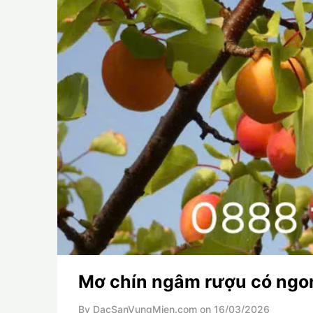
Mơ chín ngâm rượu có ngo
By DacSanVungMien.com on
16/03/2026