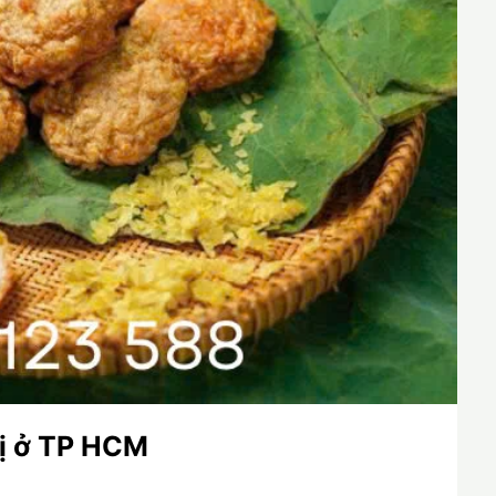
ị ở TP HCM