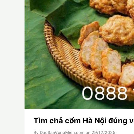
Tìm chả cốm Hà Nội đúng v
By DacSanVungMien.com on
29/12/2025