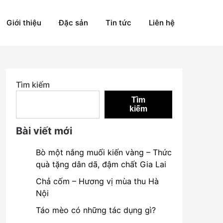
Giới thiệu
Đặc sản
Tin tức
Liên hệ
Tìm kiếm
Tìm
kiếm
Bài viết mới
Bò một nắng muối kiến vàng – Thức
quà tặng dân dã, đậm chất Gia Lai
Chả cốm – Hương vị mùa thu Hà
Nội
Táo mèo có những tác dụng gì?