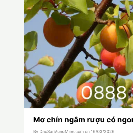
Mơ chín ngâm rượu có ngo
By DacSanVungMien.com on
16/03/2026