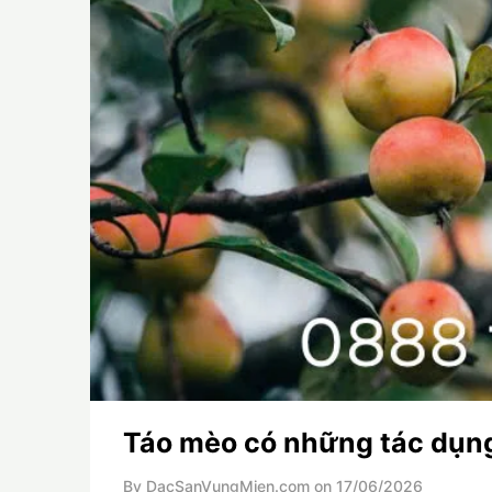
Táo mèo có những tác dụng
By DacSanVungMien.com on
17/06/2026