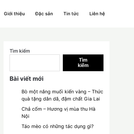
Giới thiệu
Đặc sản
Tin tức
Liên hệ
Tìm kiếm
Tìm
kiếm
Bài viết mới
Bò một nắng muối kiến vàng – Thức
quà tặng dân dã, đậm chất Gia Lai
Chả cốm – Hương vị mùa thu Hà
Nội
Táo mèo có những tác dụng gì?