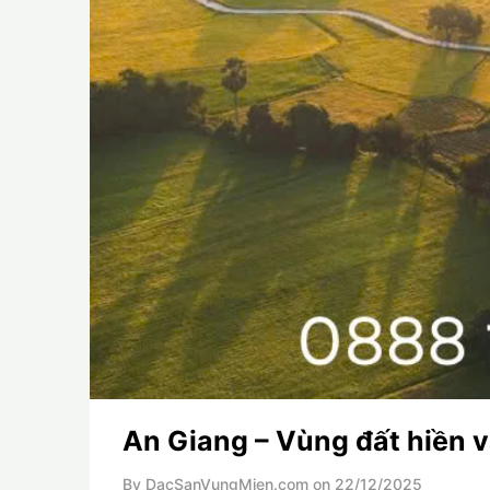
An Giang – Vùng đất hiền 
By DacSanVungMien.com on
22/12/2025