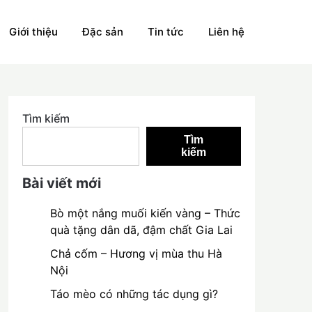
Giới thiệu
Đặc sản
Tin tức
Liên hệ
Tìm kiếm
Tìm
kiếm
Bài viết mới
Bò một nắng muối kiến vàng – Thức
quà tặng dân dã, đậm chất Gia Lai
Chả cốm – Hương vị mùa thu Hà
Nội
Táo mèo có những tác dụng gì?