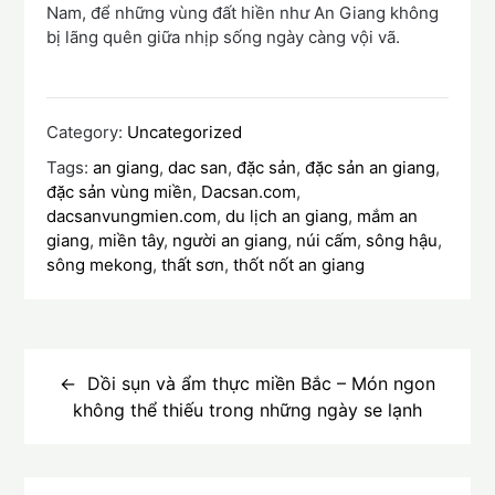
Nam, để những vùng đất hiền như An Giang không
bị lãng quên giữa nhịp sống ngày càng vội vã.
Category:
Uncategorized
Tags:
an giang
,
dac san
,
đặc sản
,
đặc sản an giang
,
đặc sản vùng miền
,
Dacsan.com
,
dacsanvungmien.com
,
du lịch an giang
,
mắm an
giang
,
miền tây
,
người an giang
,
núi cấm
,
sông hậu
,
sông mekong
,
thất sơn
,
thốt nốt an giang
Điều
hướng
Dồi sụn và ẩm thực miền Bắc – Món ngon
không thể thiếu trong những ngày se lạnh
bài
viết