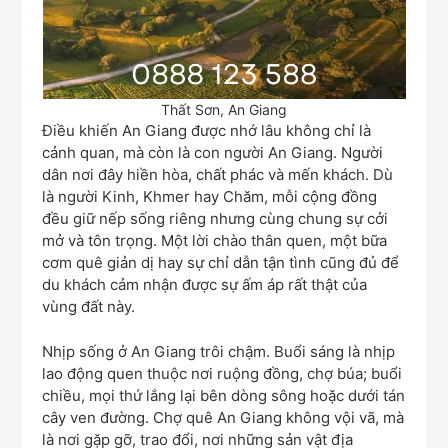
Thất Sơn, An Giang
Điều khiến An Giang được nhớ lâu không chỉ là
cảnh quan, mà còn là con người An Giang. Người
dân nơi đây hiền hòa, chất phác và mến khách. Dù
là người Kinh, Khmer hay Chăm, mỗi cộng đồng
đều giữ nếp sống riêng nhưng cùng chung sự cởi
mở và tôn trọng. Một lời chào thân quen, một bữa
cơm quê giản dị hay sự chỉ dẫn tận tình cũng đủ để
du khách cảm nhận được sự ấm áp rất thật của
vùng đất này.
Nhịp sống ở An Giang trôi chậm. Buổi sáng là nhịp
lao động quen thuộc nơi ruộng đồng, chợ búa; buổi
chiều, mọi thứ lắng lại bên dòng sông hoặc dưới tán
cây ven đường. Chợ quê An Giang không vội vã, mà
là nơi gặp gỡ, trao đổi, nơi những sản vật địa