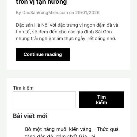
tròn vị tận hưởng
By DacSanVungMien.com on
29/01/2026
Đặc sản Hà Nội với đặc trưng vị ngon đậm đà và
tinh tế, sẽ đem đến cho các gia đình Sài Gòn
những trải nghiệm ẩm thực ngày Tết đáng nhớ.
Continue reading
Tìm kiếm
Tìm
kiếm
Bài viết mới
Bò một nắng muối kiến vàng – Thức quà
tặng dân dã, đậm chất Gia Lai