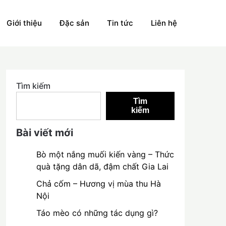
Giới thiệu
Đặc sản
Tin tức
Liên hệ
Tìm kiếm
Tìm
kiếm
Bài viết mới
Bò một nắng muối kiến vàng – Thức
quà tặng dân dã, đậm chất Gia Lai
Chả cốm – Hương vị mùa thu Hà
Nội
Táo mèo có những tác dụng gì?