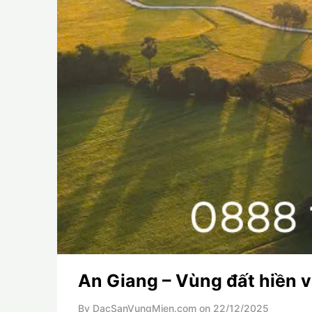
An Giang – Vùng đất hiền 
By DacSanVungMien.com on
22/12/2025