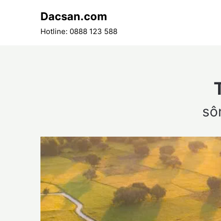
Skip
Dacsan.com
to
content
Hotline: 0888 123 588
sô