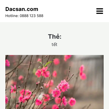
Skip
Dacsan.com
to
content
Hotline: 0888 123 588
Thẻ:
tết