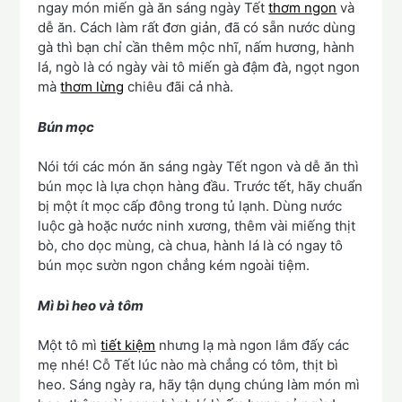
ngay món miến gà ăn sáng ngày Tết
thơm ngon
và
dễ ăn. Cách làm rất đơn giản, đã có sẵn nước dùng
gà thì bạn chỉ cần thêm mộc nhĩ, nấm hương, hành
lá, ngò là có ngày vài tô miến gà đậm đà, ngọt ngon
mà
thơm lừng
chiêu đãi cả nhà.
Bún mọc
Nói tới các món ăn sáng ngày Tết ngon và dễ ăn thì
bún mọc là lựa chọn hàng đầu. Trước tết, hãy chuẩn
bị một ít mọc cấp đông trong tủ lạnh. Dùng nước
luộc gà hoặc nước ninh xương, thêm vài miếng thịt
bò, cho dọc mùng, cà chua, hành lá là có ngay tô
bún mọc sườn ngon chẳng kém ngoài tiệm.
Mì bì heo và tôm
Một tô mì
tiết kiệm
nhưng lạ mà ngon lắm đấy các
mẹ nhé! Cỗ Tết lúc nào mà chẳng có tôm, thịt bì
heo. Sáng ngày ra, hãy tận dụng chúng làm món mì