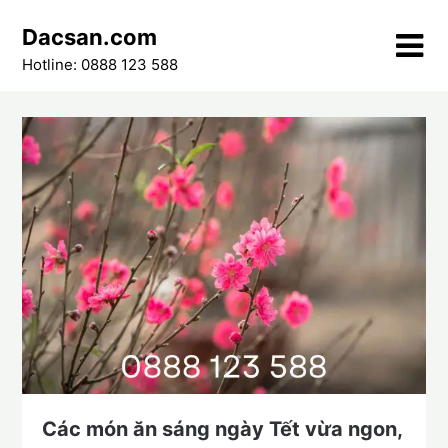
Skip
Dacsan.com
to
content
Hotline: 0888 123 588
Các món ăn sáng ngày Tết vừa ngon,