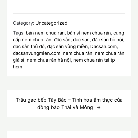
Category:
Uncategorized
Tags:
bán nem chua rán
,
bán sỉ nem chua rán
,
cung
cấp nem chua rán
,
đặc sản
,
dac san
,
đặc sản hà nội
,
đặc sản thủ đô
,
đặc sản vùng miền
,
Dacsan.com
,
dacsanvungmien.com
,
nem chua rán
,
nem chua rán
giá sỉ
,
nem chua rán hà nội
,
nem chua rán tại tp
hcm
Điều
hướng
Trâu gác bếp Tây Bắc – Tinh hoa ẩm thực của
đồng bào Thái và Mông
bài
viết