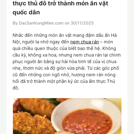
thực thủ đô trở thành món ăn vặt
quốc dân
By DacSanVungMien.com on
30/11/2025
Nhắc đến những món ăn vặt mang đậm dấu ấn Hà
Nội, người ta nhớ ngay đến
nem chua rán
– món
quà chiều quen thuộc của biết bao thế hệ. Không
cầu kỳ, không xa hoa, nhưng nem chua rán lại chinh
phục người ăn bằng sự hài hòa tinh tế của vị chua
nhẹ, thơm nức và độ giòn vừa phải. Từ các góc phố
cũ đến những con ngõ nhỏ, hương nem rán nóng
hổi đã trở thành một phần ký ức của ẩm thực Thủ
đô.