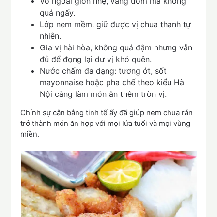
Vỏ ngoài giòn nhẹ, vàng ươm mà không
quá ngấy.
Lớp nem mềm, giữ được vị chua thanh tự
nhiên.
Gia vị hài hòa, không quá đậm nhưng vẫn
đủ để đọng lại dư vị khó quên.
Nước chấm đa dạng: tương ớt, sốt
mayonnaise hoặc pha chế theo kiểu Hà
Nội càng làm món ăn thêm tròn vị.
Chính sự cân bằng tinh tế ấy đã giúp nem chua rán
trở thành món ăn hợp với mọi lứa tuổi và mọi vùng
miền.